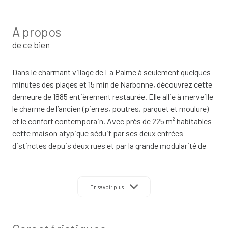
A propos
de ce bien
Dans le charmant village de La Palme à seulement quelques
minutes des plages et 15 min de Narbonne, découvrez cette
demeure de 1885 entièrement restaurée. Elle allie à merveille
le charme de l’ancien (pierres, poutres, parquet et moulure)
et le confort contemporain. Avec près de 225 m² habitables
cette maison atypique séduit par ses deux entrées
distinctes depuis deux rues et par la grande modularité de
son rez de chaussée offrant de multiples possibilités selon
les projets (habitation familiale, location saisonnière, gîte,
activité professionnelle). Les atouts - Bien atypique avec
En savoir plus
deux entrées par deux rues différentes - Rez de chaussée
modulable actuellement composé d’un studio et d’un
appartement indépendant avec possibilité de créer un