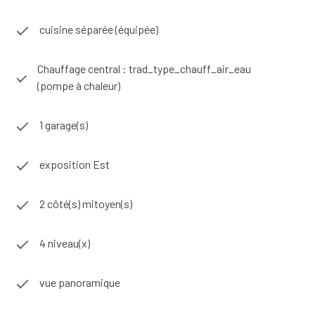
bains douche et mezzanine avec accès terrasse - Deux
chambres supplémentaires - Salle d’eau, wc séparé et
cuisine séparée (équipée)
espace buanderie Dernier niveau - Petite pièce mansardée
(bureau ou chambre d’appoint) - Accès direct à la terrasse
Chauffage central : trad_type_chauff_air_eau
tropézienne de 50 m² avec coin cuisine d’été et panorama
(pompe à chaleur)
unique Un bien rare et atypique au cœur d’un village vivant à 5
min de la mer et 20 min de Narbonne qui séduira les
1 garage(s)
amateurs d’espace de caractère et de projets modulables!
Contactez-moi pour visiter rapidement cette pépite!
Corinne Berard : 06.77.12.20.48 #ALARIC IMMO est une
exposition Est
entreprise spécialisée dans le secteur #immobilier, fondée
en 1998 par une équipe de professionnels animés par la
2 côté(s) mitoyen(s)
volonté d'offrir un service de qualité à ses clients. Reliant
#terre et #mer, nos bureaux se situent dans les #Corbières
4 niveau(x)
à #Fabrezan, et en bord de mer à #Leucate #Village. Nous
sommes fiers de notre ancrage local dans le #sud de la
#France, et de notre connaissance approfondie du marché
vue panoramique
immobilier régional. Notre mission est de vous
accompagner tout au long de votre #projet, que vous