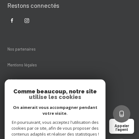
Restons connectés
Nos partenaires
Mentions légales
Admin
Comme beaucoup, notre site
utilise les cookies
Nos honoraires
On aimerait vous accompagner pendant
Politique RGPD
votre visite.
En poursuivant, vous acceptez l'utilisation des
Appeler
cookies par ce site, afin de vous proposer des
Cookies
l'agent
contenus adaptés et réaliser des statistiques !