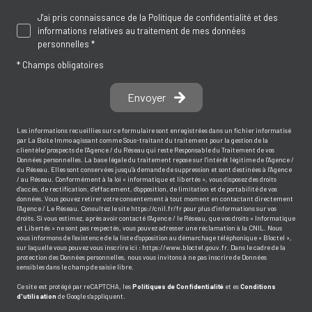
J'ai pris connaissance de la Politique de confidentialité et des
informations relatives au traitement de mes données
personnelles *
* Champs obligatoires
Envoyer
Les informations recueillies sur ce formulaire sont enregistrées dans un fichier informatisé
par La Boite Immo agissant comme Sous-traitant du traitement pour la gestion de la
clientèle/prospects de l'Agence / du Réseau qui reste Responsable du Traitement de vos
Données personnelles. La base légale du traitement repose sur l'intérêt légitime de l'Agence /
du Réseau. Elles sont conservées jusqu'à demande de suppression et sont destinées à l'Agence
/ au Réseau. Conformément à la loi « informatique et libertés », vous disposez des droits
d’accès, de rectification, d’effacement, d’opposition, de limitation et de portabilité de vos
données. Vous pouvez retirer votre consentement à tout moment en contactant directement
l’Agence / Le Réseau. Consultez le site
https://cnil.fr/fr
pour plus d’informations sur vos
droits. Si vous estimez, après avoir contacté l'Agence / le Réseau, que vos droits « Informatique
et Libertés » ne sont pas respectés, vous pouvez adresser une réclamation à la CNIL. Nous
vous informons de l’existence de la liste d'opposition au démarchage téléphonique « Bloctel »,
sur laquelle vous pouvez vous inscrire ici :
https://www.bloctel.gouv.fr
. Dans le cadre de la
protection des Données personnelles, nous vous invitons à ne pas inscrire de Données
sensibles dans le champ de saisie libre.
Ce site est protégé par reCAPTCHA, les
Politiques de Confidentialité
et es
Conditions
d'utilisation
de Google s'appliquent.