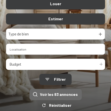
Louer
Biens résidentiels
Contact
Immo Pro
Estimer
Immo Pro
Type de bien
Budget
Filtrer
Voir les
83
annonces
Réinitialiser