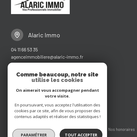
Alaric Immo
04 11 66 53 35
agenceimmobiliere@alaric-immo.fr
10 rue des tonnelles
11200 Fabrezan
Comme beaucoup, notre site
utilise les cookies
On aimerait vous accompagner pendant
Restons connectés
votre visite.
En poursuivant, vous acceptez l'utilisation des
cookies par ce site, afin de vous proposer des
contenus adaptés et réaliser des statistiques !
Nos partenaires
Mentions légales
Admin
Nos honoraires
PARAMÉTRER
TOUT ACCEPTER