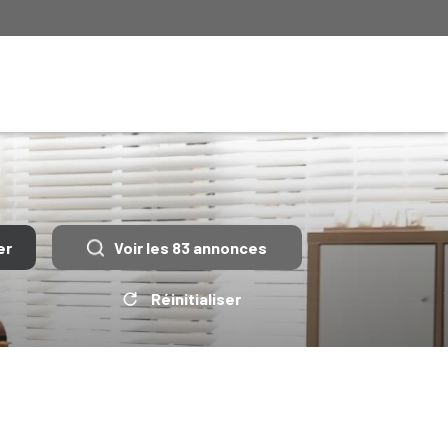
er
Voir les
83
annonces
Réinitialiser