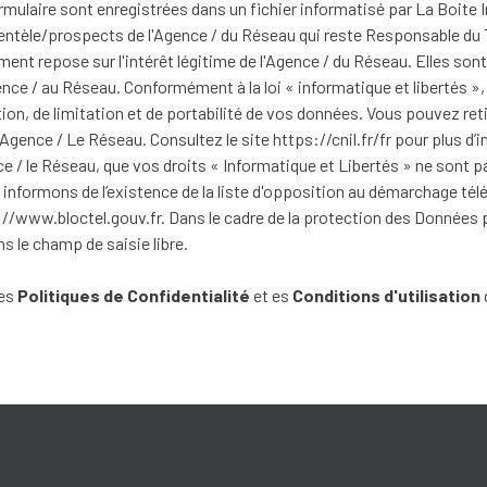
formulaire sont enregistrées dans un fichier informatisé par La Boi
clientèle/prospects de l'Agence / du Réseau qui reste Responsable d
ement repose sur l'intérêt légitime de l'Agence / du Réseau. Elles s
nce / au Réseau. Conformément à la loi « informatique et libertés »
tion, de limitation et de portabilité de vos données. Vous pouvez re
Agence / Le Réseau. Consultez le site
https://cnil.fr/fr
pour plus d’i
ce / le Réseau, que vos droits « Informatique et Libertés » ne sont
informons de l’existence de la liste d'opposition au démarchage télé
://www.bloctel.gouv.fr
. Dans le cadre de la protection des Données 
s le champ de saisie libre.
les
Politiques de Confidentialité
et es
Conditions d'utilisation