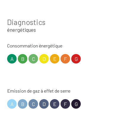
Diagnostics
énergétiques
Consommation énergétique
A
B
C
D
E
F
G
Emission de gaz à effet de serre
A
B
C
D
E
F
G