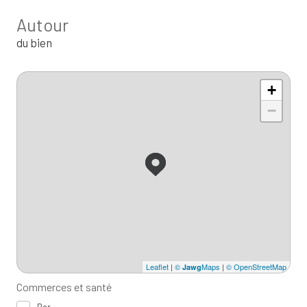
Autour
du bien
+
−
Leaflet
|
©
Maps
|
© OpenStreetMap
Jawg
Commerces et santé