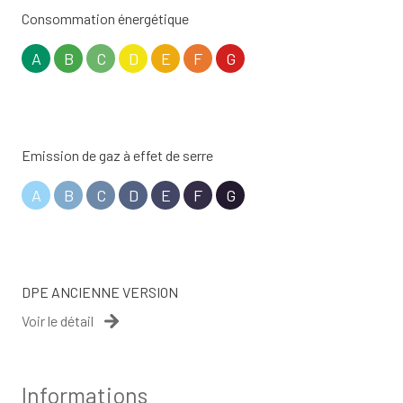
Consommation énergétique
A
B
C
D
E
F
G
Emission de gaz à effet de serre
A
B
C
D
E
F
G
DPE ANCIENNE VERSION
Voir le détail
Informations