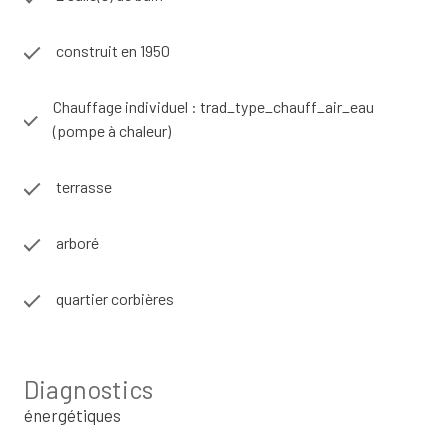
2021. Toiture en bon état.
Beaux volumes, matériaux d'origine, tomettes, carreaux de
construit en 1950
ciment...
Maison COUP DE COEUR, à voir absolument !!!
Contact Anthony Deleigne au 0770440277
Chauffage individuel : trad_type_chauff_air_eau
(pompe à chaleur)
terrasse
arboré
quartier corbières
Diagnostics
énergétiques