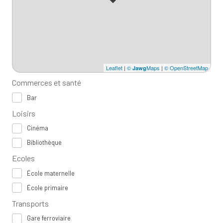
(notaires, courtiers, conciergeries, entreprises de
rénovation...),
nous vous offrons un service personnalisé et adapté à vos
besoins,
afin que vous puissiez concrétiser vos projets immobiliers
en toute
Leaflet
|
©
Maps
|
© OpenStreetMap
Jawg
sérénité.
Commerces et santé
Bar
Loisirs
Cinéma
Bibliothèque
Ecoles
École maternelle
École primaire
Transports
Gare ferroviaire