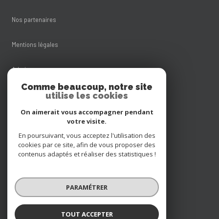
Nos partenaires
Mentions légales
Admin
Comme beaucoup, notre site
Nos honoraires
utilise les cookies
On aimerait vous accompagner pendant
Politique RGPD
votre visite.
En poursuivant, vous acceptez l'utilisation des
Cookies
cookies par ce site, afin de vous proposer des
contenus adaptés et réaliser des statistiques !
© 2026 | Tous droits réservés
PARAMÉTRER
Réalisé par
TOUT ACCEPTER