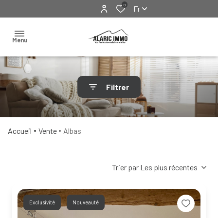
0
Fr
Menu
Accueil
Filtrer
Nos
biens
Ventes
Locations
Locations
Accueil
Vente
Albas
Exclusivités
& Visites
virtuelles
Trier par Les plus récentes
Immobilier
professionnel
Exclusivité
Nouveauté
Estimation