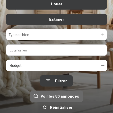
Louer
Biens résidentiels
Contact
Immo Pro
Estimer
Immo Pro
Type de bien
Budget
Filtrer
Voir les
83
annonces
Réinitialiser