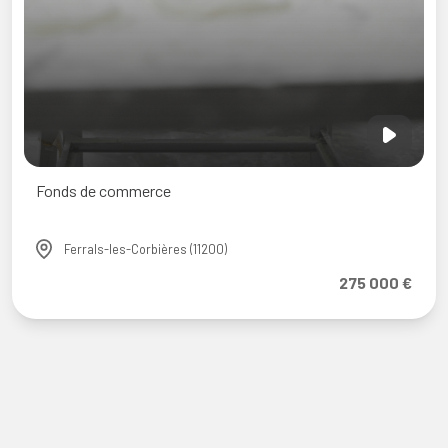
e commerce
ls-les-Corbières (11200)
275 000 €
Fon