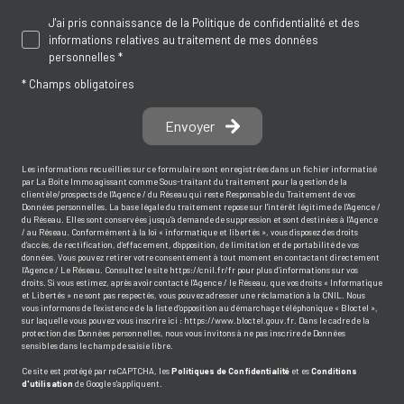
J'ai pris connaissance de la Politique de confidentialité et des
informations relatives au traitement de mes données
personnelles *
* Champs obligatoires
Envoyer
Les informations recueillies sur ce formulaire sont enregistrées dans un fichier informatisé
par La Boite Immo agissant comme Sous-traitant du traitement pour la gestion de la
clientèle/prospects de l'Agence / du Réseau qui reste Responsable du Traitement de vos
Données personnelles. La base légale du traitement repose sur l'intérêt légitime de l'Agence /
du Réseau. Elles sont conservées jusqu'à demande de suppression et sont destinées à l'Agence
/ au Réseau. Conformément à la loi « informatique et libertés », vous disposez des droits
d’accès, de rectification, d’effacement, d’opposition, de limitation et de portabilité de vos
données. Vous pouvez retirer votre consentement à tout moment en contactant directement
l’Agence / Le Réseau. Consultez le site
https://cnil.fr/fr
pour plus d’informations sur vos
droits. Si vous estimez, après avoir contacté l'Agence / le Réseau, que vos droits « Informatique
et Libertés » ne sont pas respectés, vous pouvez adresser une réclamation à la CNIL. Nous
vous informons de l’existence de la liste d'opposition au démarchage téléphonique « Bloctel »,
sur laquelle vous pouvez vous inscrire ici :
https://www.bloctel.gouv.fr
. Dans le cadre de la
protection des Données personnelles, nous vous invitons à ne pas inscrire de Données
sensibles dans le champ de saisie libre.
Ce site est protégé par reCAPTCHA, les
Politiques de Confidentialité
et es
Conditions
d'utilisation
de Google s'appliquent.