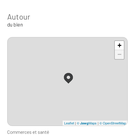
Autour
du bien
+
−
Leaflet
|
©
Maps
|
© OpenStreetMap
Jawg
Commerces et santé