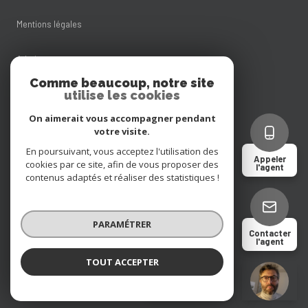
Mentions légales
Admin
Comme beaucoup, notre site
utilise les cookies
Nos honoraires
On aimerait vous accompagner pendant
Politique RGPD
votre visite.
En poursuivant, vous acceptez l'utilisation des
Appeler
cookies par ce site, afin de vous proposer des
Cookies
l'agent
contenus adaptés et réaliser des statistiques !
© 2026 | Tous droits réservés
PARAMÉTRER
Contacter
l'agent
Réalisé par
TOUT ACCEPTER
Marco Caramelli
Négociateur