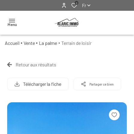
0
Fr
Menu
Accueil
Vente
La palme
Terrain de loisir
Accueil
Nos
Retour aux résultats
biens
Ventes
Locations
Locations
Télécharger la fiche
Partager ce bien
Exclusivités
& Visites
virtuelles
Immobilier
professionnel
Estimation