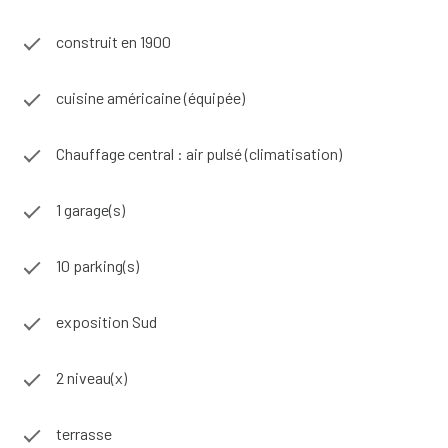
désireux d'exploiter un bien déjà opérationnel et atractif.
Localisation recherchée au coeur d'un territoire touristique
construit en 1900
et viticole à 20 minutes de Narbonne.
Contactez-moi pour une visite Corinne Berard :
cuisine américaine (équipée)
06.77.12.20.48
Chauffage central : air pulsé (climatisation)
1 garage(s)
10 parking(s)
exposition Sud
2 niveau(x)
terrasse