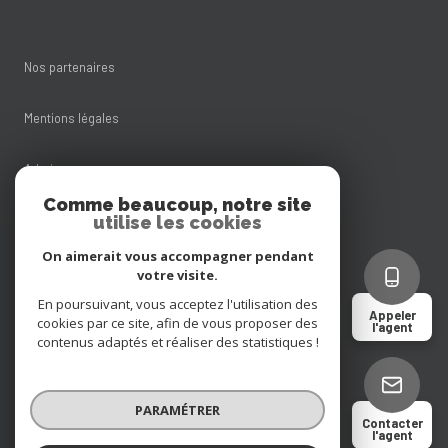
Nos partenaires
Mentions légales
Admin
Comme beaucoup, notre site
utilise les cookies
Nos honoraires
On aimerait vous accompagner pendant
Politique RGPD
votre visite.
En poursuivant, vous acceptez l'utilisation des
Appeler
cookies par ce site, afin de vous proposer des
Cookies
l'agent
contenus adaptés et réaliser des statistiques !
© 2026 | Tous droits réservés
PARAMÉTRER
Contacter
l'agent