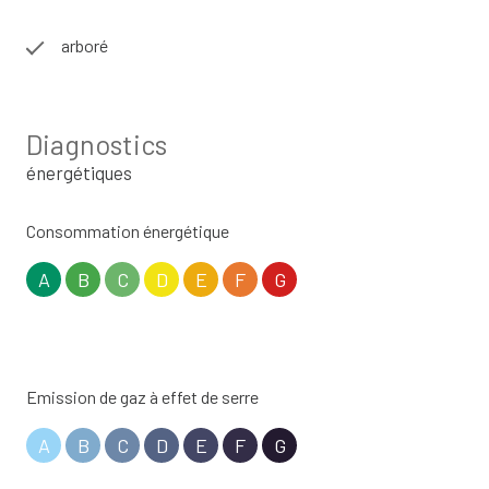
arboré
Diagnostics
énergétiques
Consommation énergétique
A
B
C
D
E
F
G
Emission de gaz à effet de serre
A
B
C
D
E
F
G