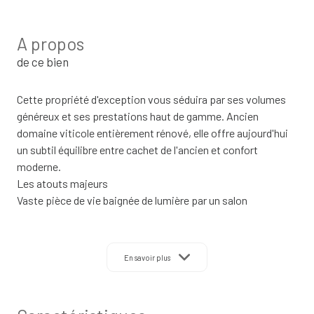
A propos
de ce bien
Cette propriété d'exception vous séduira par ses volumes
généreux et ses prestations haut de gamme. Ancien
domaine viticole entièrement rénové, elle offre aujourd'hui
un subtil équilibre entre cachet de l'ancien et confort
moderne.
Les atouts majeurs
Vaste pièce de vie baignée de lumière par un salon
cathédrale culminant à 7,10m au faîtage, cuisine
contemporaine ouverte et sortie directe sur la terrasse
depuis l'espace de vie.De larges coursives au premier étage
En savoir plus
apportent perspective et caractère à l'ensemble.
6 suites parentales confortables avec salle d'eau privative
Deux gîtes indépendants: chacun avec 2 chambres, salle de