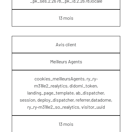
_pk_ses.2.2678,_pk_id.2.2678,locale
13 mois
Avis client
Meilleurs Agents
cookies_meilleursAgents, ry_ry-
m31lle2_realytics, didomi_token,
landing_page_template, ab_dispatcher,
session, deploy_dispatcher, referrer,datadome,
ry_ry-m31lle2_so_realytics, visitor_uuid
13 mois