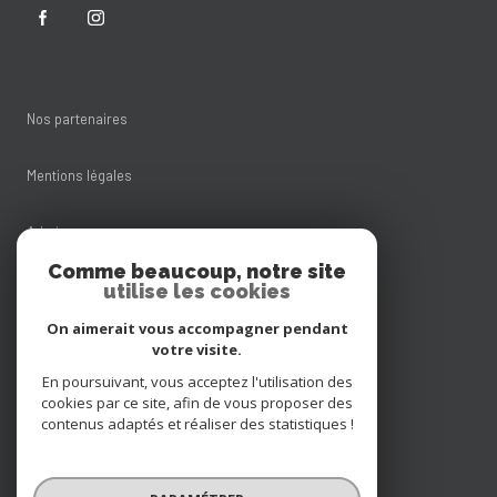
Nos partenaires
Mentions légales
Admin
Comme beaucoup, notre site
utilise les cookies
Nos honoraires
On aimerait vous accompagner pendant
Politique RGPD
votre visite.
En poursuivant, vous acceptez l'utilisation des
cookies par ce site, afin de vous proposer des
Cookies
contenus adaptés et réaliser des statistiques !
© 2026 | Tous droits réservés