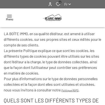
0
Fr
Menu
LA BOÎTE IMMO, en sa qualité d’éditeur, est amené à utiliser
Accueil
différents cookies, sur ses propres sites et ceux édités pour le
compte de ses clients.
Nos
La présente Politique explique ce que sont les cookies, les
biens
Ventes
différents types de cookies pouvant être utilisés sur les sites
Locations
dont l’éditeur a la charge, le type de données collectées, ainsi
Locations
que la façon dont l’utilisateur peut contrôler ses préférences
Exclusivités
en matière de cookies.
& Visites
virtuelles
Pour plus d’informations sur le type de données personnelles
collectées et la façon dont elles sont utilisées et stockées,
Immobilier
nous vous invitons à consulter notre
.
Politique RGPD
professionnel
QUELS SONT LES DIFFÉRENTS TYPES DE
Estimation